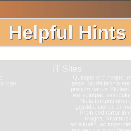
Helpful Hints
IT Sites
ro
Quisque orci neque, mo
justo. Morbi lacinia en
pretium varius. Nullam
est volutpat, vestibul
Nulla tempus urna ut
gravida. Donec et ma
Proin sed tortor in 
magna. Vivamus c
sollicitudin, ac imperdi
nisl sed risus condime