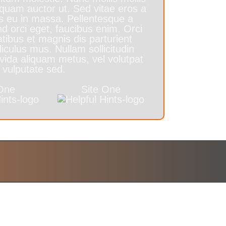
uam auctor ut. Sed vitae eros a
s eu in massa. Pellentesque a
end orci eget, faucibus enim. Orci
tibus et magnis dis parturient
iculus mus. Nullam sollicitudin
ravida aliquam metus, vel volutpat
 vulputate sed.
 One
Site One