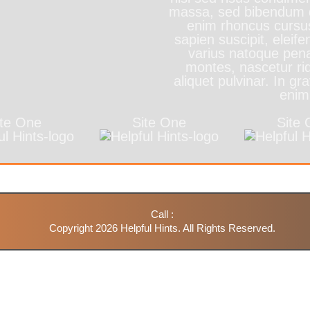
massa, sed bibendum q
enim rhoncus cursu
sapien suscipit, eleif
varius natoque pena
montes, nascetur rid
aliquet pulvinar. In g
enim
ite One
Site One
Site
Call :
Copyright 2026 Helpful Hints. All Rights Reserved.