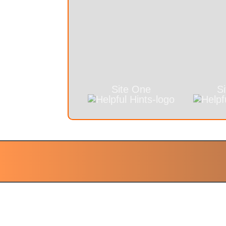
Site One
S