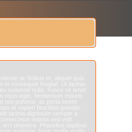
lestie ac finibus et, aliquet quis
im in consequat feugiat. Ut lacinia
 eu euismod nulla. Fusce sit amet
um risus eget, fermentum mauris.
 nisl pulvinar, ac porta lorem
ssa at sapien faucibus gravida.
velit lacinia dignissim semper a
onsectetur massa sed velit
et orci pharetra. Phasellus dapibus
ntum molestie. Nunc mollis mollis